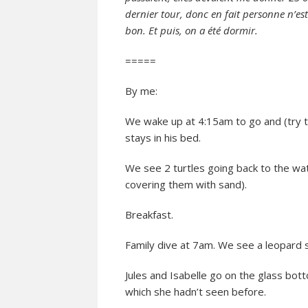
dernier tour, donc en fait personne n’es
bon. Et puis, on a été dormir.
=====
By me:
We wake up at 4:15am to go and (try to
stays in his bed.
We see 2 turtles going back to the wat
covering them with sand).
Breakfast.
Family dive at 7am. We see a leopard s
Jules and Isabelle go on the glass bot
which she hadn’t seen before.