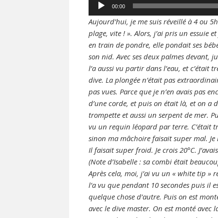
Audio
00:00
Player
Aujourd’hui, je me suis réveillé à 4 ou 5
plage, vite ! ». Alors, j’ai pris un essuie 
en train de pondre, elle pondait ses béb
son nid. Avec ses deux palmes devant, ju
l’a aussi vu partir dans l’eau, et c’était
dive. La plongée n’était pas extraordinai
pas vues. Parce que je n’en avais pas en
d’une corde, et puis on était là, et on a
trompette et aussi un serpent de mer. Pu
vu un requin léopard par terre. C’était t
sinon ma mâchoire faisait super mal. Je 
Il faisait super froid. Je crois 20°C. J’avai
(Note d’Isabelle : sa combi était beaucou
Après cela, moi, j’ai vu un « white tip » r
l’a vu que pendant 10 secondes puis il est 
quelque chose d’autre. Puis on est mont
avec le dive master. On est monté avec l