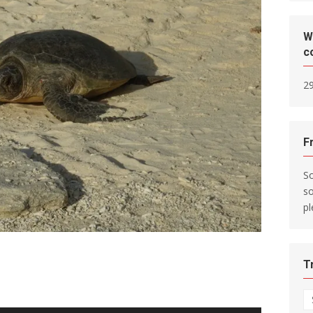
W
c
29
F
So
so
pl
T