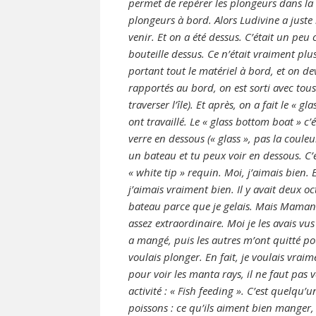
permet de repérer les plongeurs dans la 
plongeurs à bord. Alors Ludivine a juste
venir. Et on a été dessus. C’était un p
bouteille dessus. Ce n’était vraiment pl
portant tout le matériel à bord, et on d
rapportés au bord, on est sorti avec tous 
traverser l’île). Et après, on a fait le 
ont travaillé. Le « glass bottom boat » c’é
verre en dessous (« glass », pas la couleu
un bateau et tu peux voir en dessous. C’
« white tip » requin. Moi, j’aimais bien. 
j’aimais vraiment bien. Il y avait deux oc
bateau parce que je gelais. Mais Maman les
assez extraordinaire. Moi je les avais vus
a mangé, puis les autres m’ont quitté pou
voulais plonger. En fait, je voulais vrai
pour voir les manta rays, il ne faut pas ven
activité : « Fish feeding ». C’est quelqu
poissons : ce qu’ils aiment bien manger, 