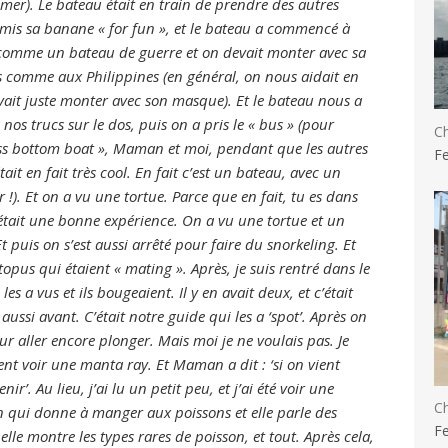
mer). Le bateau était en train de prendre des autres
 mis sa banane « for fun », et le bateau a commencé à
eu comme un bateau de guerre et on devait monter avec sa
us comme aux Philippines (en général, on nous aidait en
evait juste monter avec son masque). Et le bateau nous a
nos trucs sur le dos, puis on a pris le « bus » (pour
Ch
« glass bottom boat », Maman et moi, pendant que les autres
Fe
tait en fait très cool. En fait c’est un bateau, avec un
r !). Et on a vu une tortue. Parce que en fait, tu es dans
était une bonne expérience. On a vu une tortue et un
Et puis on s’est aussi arrêté pour faire du snorkeling. Et
topus qui étaient « mating ». Après, je suis rentré dans le
 a vus et ils bougeaient. Il y en avait deux, et c’était
 aussi avant. C’était notre guide qui les a ‘spot’. Après on
r aller encore plonger. Mais moi je ne voulais pas. Je
ment voir une manta ray. Et Maman a dit : ‘si on vient
ir’. Au lieu, j’ai lu un petit peu, et j’ai été voir une
Ch
’un qui donne à manger aux poissons et elle parle des
Fe
elle montre les types rares de poisson, et tout. Après cela,