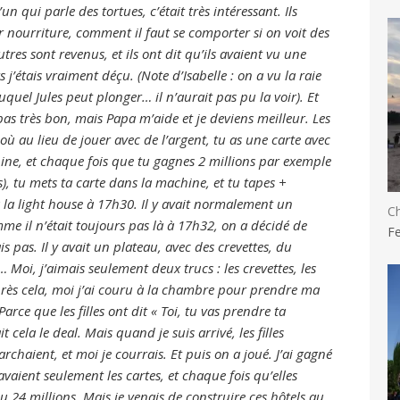
u’un qui parle des tortues, c’était très intéressant. Ils
 nourriture, comment il faut se comporter si on voit des
utres sont revenus, et ils ont dit qu’ils avaient vu une
s j’étais vraiment déçu. (Note d’Isabelle : on a vu la raie
uel Jules peut plonger… il n’aurait pas pu la voir). Et
s pas très bon, mais Papa m’aide et je deviens meilleur. Les
où au lieu de jouer avec de l’argent, tu as une carte avec
chine, et chaque fois que tu gagnes 2 millions par exemple
s), tu mets ta carte dans la machine, et tu tapes +
 la light house à 17h30. Il y avait normalement un
Ch
e il n’était toujours pas là à 17h32, on a décidé de
Fe
s pas. Il y avait un plateau, avec des crevettes, du
 Moi, j’aimais seulement deux trucs : les crevettes, les
Après cela, moi j’ai couru à la chambre pour prendre ma
Parce que les filles ont dit « Toi, tu vas prendre ta
t cela le deal. Mais quand je suis arrivé, les filles
rchaient, et moi je courrais. Et puis on a joué. J’ai gagné
 avaient seulement les cartes, et chaque fois qu’elles
 24 millions. Mais je venais de construire ces hôtels au