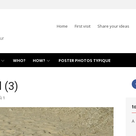
Home
First visit
Share your ideas
ur
WHO?
HOW?
POSTER PHOTOS TYPIQUE
d (3)
1
t
A 