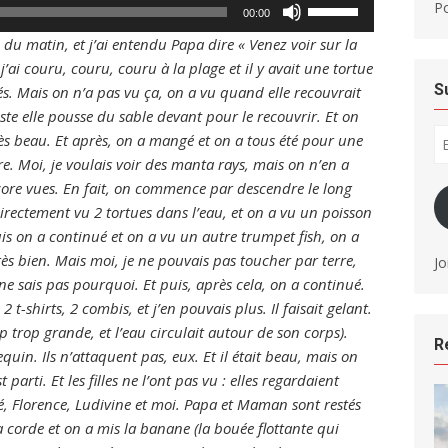
Use
P
00:00
Up/Down
h du matin, et j’ai entendu Papa dire « Venez voir sur la
Arrow
et j’ai couru, couru, couru à la plage et il y avait une tortue
keys
S
és. Mais on n’a pas vu ça, on a vu quand elle recouvrait
to
ste elle pousse du sable devant pour le recouvrir. Et on
increase
Em
 très beau. Et après, on a mangé et on a tous été pour une
Ad
or
re. Moi, je voulais voir des manta rays, mais on n’en a
decrease
core vues. En fait, on commence par descendre le long
volume.
 directement vu 2 tortues dans l’eau, et on a vu un poisson
is on a continué et on a vu un autre trumpet fish, on a
rès bien. Mais moi, je ne pouvais pas toucher par terre,
Jo
ne sais pas pourquoi. Et puis, après cela, on a continué.
s 2 t-shirts, 2 combis, et j’en pouvais plus. Il faisait gelant.
p trop grande, et l’eau circulait autour de son corps).
R
equin. Ils n’attaquent pas, eux. Et il était beau, mais on
parti. Et les filles ne l’ont pas vu : elles regardaient
é, Florence, Ludivine et moi. Papa et Maman sont restés
a corde et on a mis la banane (la bouée flottante qui