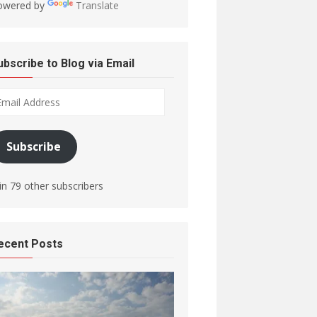
owered by
Translate
ubscribe to Blog via Email
ail
dress
Subscribe
in 79 other subscribers
ecent Posts