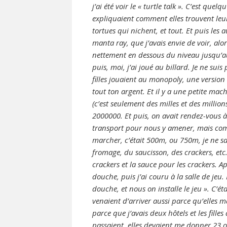
j’ai été voir le « turtle talk ». C’est quelq
expliquaient comment elles trouvent leur
tortues qui nichent, et tout. Et puis les a
manta ray, que j’avais envie de voir, alor
nettement en dessous du niveau jusqu’auq
puis, moi, j’ai joué au billard. Je ne sui
filles jouaient au monopoly, une version 
tout ton argent. Et il y a une petite ma
(c’est seulement des milles et des million
2000000. Et puis, on avait rendez-vous à
transport pour nous y amener, mais comm
marcher, c’était 500m, ou 750m, je ne sai
fromage, du saucisson, des crackers, etc…
crackers et la sauce pour les crackers. 
douche, puis j’ai couru à la salle de jeu. 
douche, et nous on installe le jeu ». C’étai
venaient d’arriver aussi parce qu’elles ma
parce que j’avais deux hôtels et les filles
passaient, elles devaient me donner 23 ou