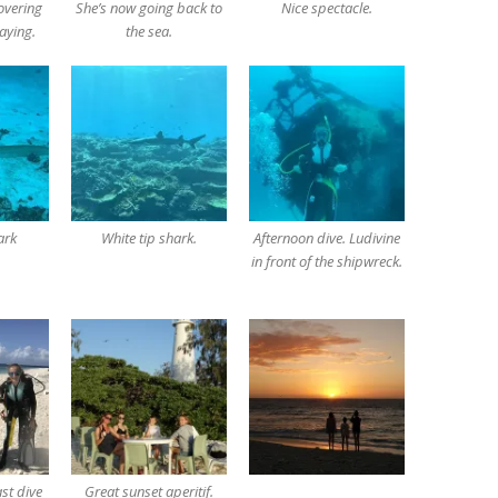
covering
She’s now going back to
Nice spectacle.
laying.
the sea.
ark
White tip shark.
Afternoon dive. Ludivine
in front of the shipwreck.
st dive
Great sunset aperitif.