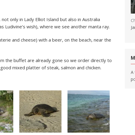
 not only in Lady Elliot Island but also in Australia
Ch
was Ludivine’s wish), where we see another manta ray.
Ja
cuterie and cheese) with a beer, on the beach, near the
M
m the buffet are already gone so we order directly to
 good mixed platter of steak, salmon and chicken.
A 
po